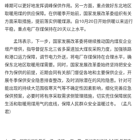
峰期可以更好地发挥调峰保供作用。另一方面，重点做好东北地区
取暖用煤的供应保障。在供暖季开始前，国家发展改革委组织有关
方面采取措施，提前落实供暖煤源。自
10
月
20
日开始供暖以来运行
平稳，重点电厂存煤保持在
20
天以上水平。
孟玮表示，下一步，国家发展改革委将继续推动国内煤炭企业
增产增供，指导督促东北三省多渠道加大煤炭采购力度，加强铁路
和港口运力保障，调节电力外送，将电厂存煤保持在合理水平，确
保东北地区取暖用煤需要。同时，国家发展改革委始终坚持把安全
作为保供的前提，近期会同有关部门督促各地和主要保供企业，开
展冬季保供安全隐患排查整改，及时消除潜在的风险隐患。针对可
能出现的持续大范围极寒天气等不确定性因素影响，细化完善应急
保供预案，必要时将有序采取需求侧管理措施，切实兜住保障居民
生活和取暖用煤用气的底线，保障人民群众安全温暖过冬。（孟凡
君）