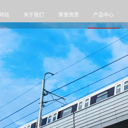
网站
关于我们
荣誉资质
产品中心