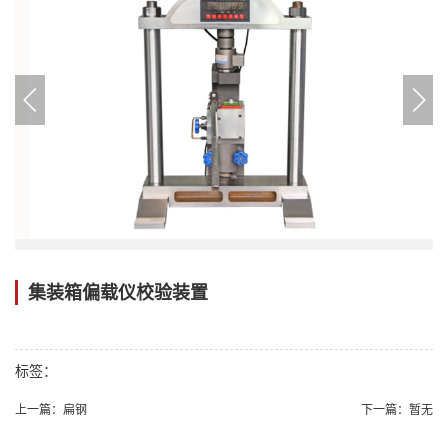
集装箱偏载仪校验装置
标签：
上一篇：
扁钢
下一篇：
暂无