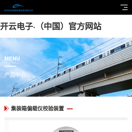
开云电子·（中国）官方网站
MENU
产品中心
集装箱偏载仪校验装置